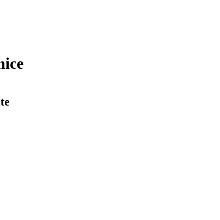
nice
te