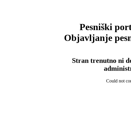
Pesniški port
Objavljanje pesm
Stran trenutno ni d
administ
Could not con