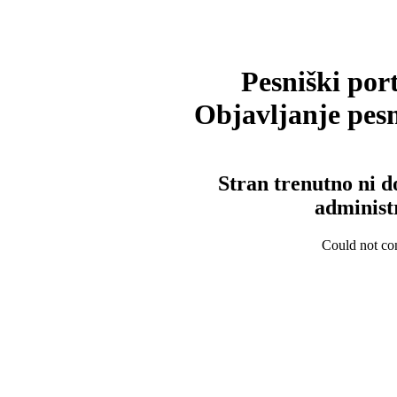
Pesniški port
Objavljanje pesm
Stran trenutno ni d
administ
Could not con