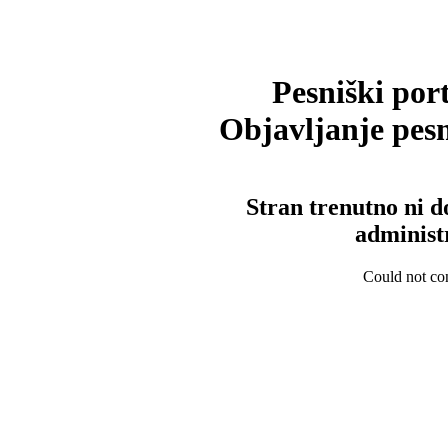
Pesniški port
Objavljanje pesm
Stran trenutno ni d
administ
Could not con