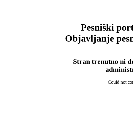
Pesniški port
Objavljanje pesm
Stran trenutno ni d
administ
Could not con