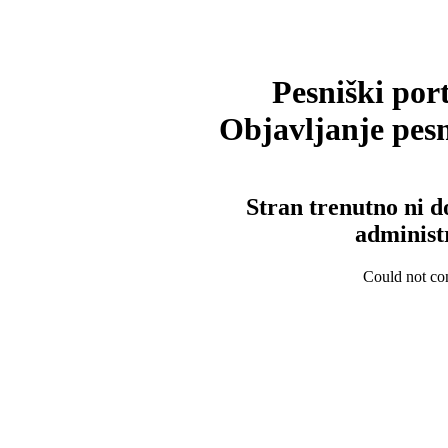
Pesniški port
Objavljanje pesm
Stran trenutno ni d
administ
Could not con