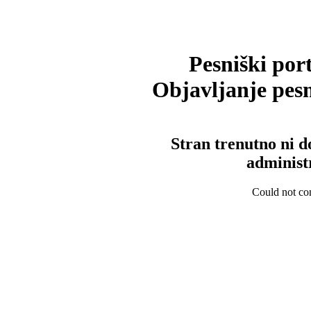
Pesniški port
Objavljanje pesm
Stran trenutno ni d
administ
Could not con