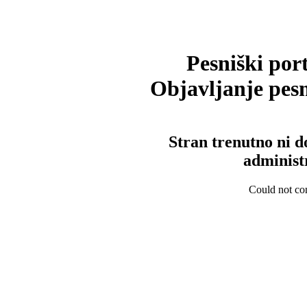
Pesniški port
Objavljanje pesm
Stran trenutno ni d
administ
Could not con