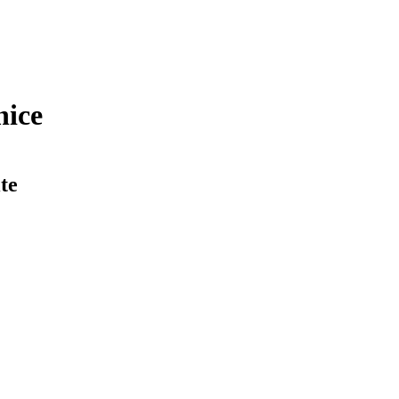
nice
te