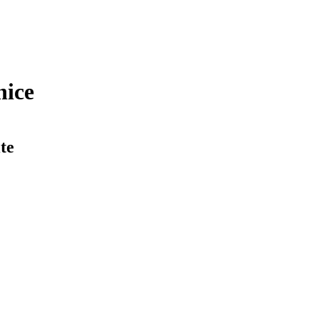
nice
te