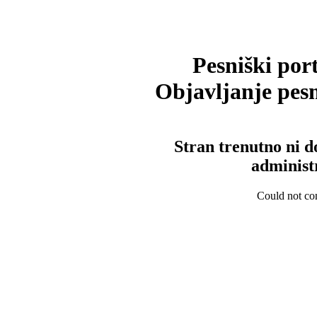
Pesniški port
Objavljanje pesm
Stran trenutno ni d
administ
Could not con