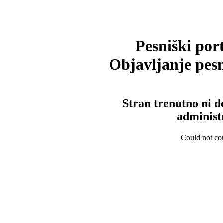
Pesniški port
Objavljanje pesm
Stran trenutno ni d
administ
Could not con