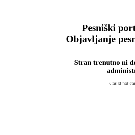
Pesniški port
Objavljanje pesm
Stran trenutno ni d
administ
Could not con