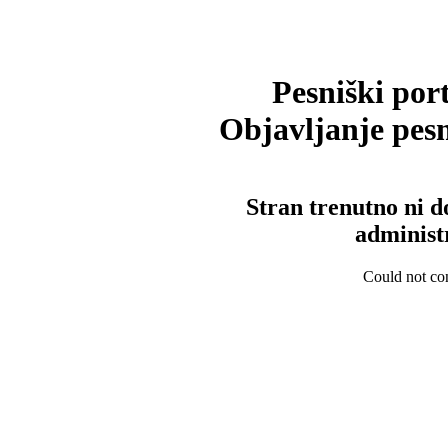
Pesniški port
Objavljanje pesm
Stran trenutno ni d
administ
Could not con