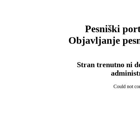
Pesniški port
Objavljanje pesm
Stran trenutno ni d
administ
Could not con