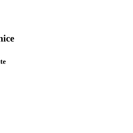
nice
te