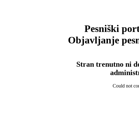
Pesniški port
Objavljanje pesm
Stran trenutno ni d
administ
Could not con