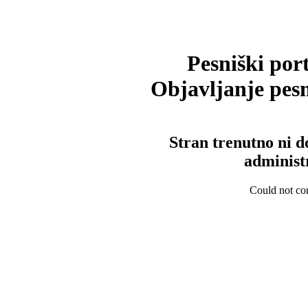
Pesniški port
Objavljanje pesm
Stran trenutno ni d
administ
Could not con