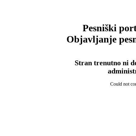
Pesniški port
Objavljanje pesm
Stran trenutno ni d
administ
Could not con