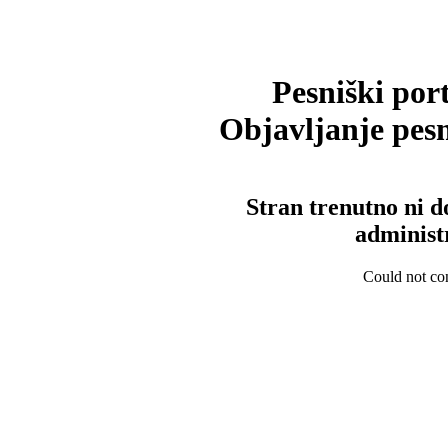
Pesniški port
Objavljanje pesm
Stran trenutno ni d
administ
Could not con