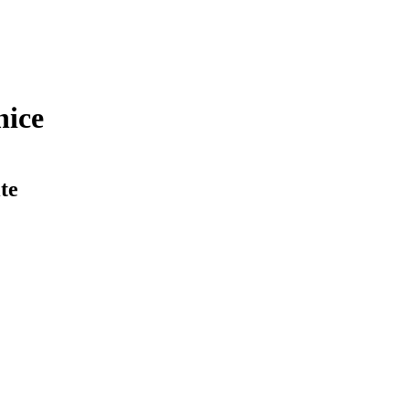
nice
te