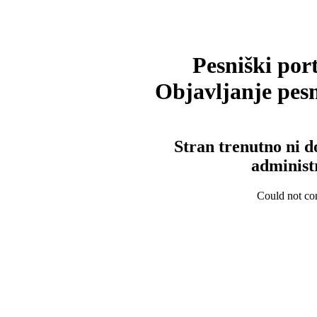
Pesniški port
Objavljanje pesm
Stran trenutno ni d
administ
Could not con