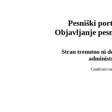
Pesniški port
Objavljanje pesm
Stran trenutno ni d
administ
Could not con