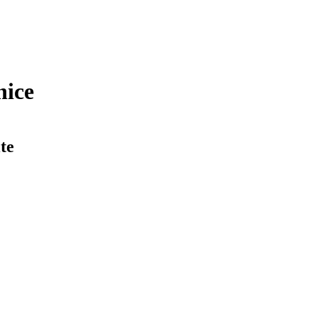
nice
te