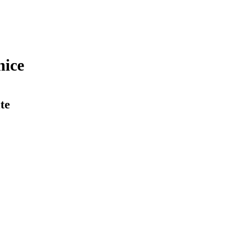
nice
te