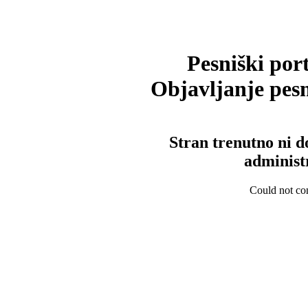
Pesniški port
Objavljanje pesm
Stran trenutno ni d
administ
Could not con