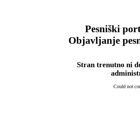
Pesniški port
Objavljanje pesm
Stran trenutno ni d
administ
Could not con