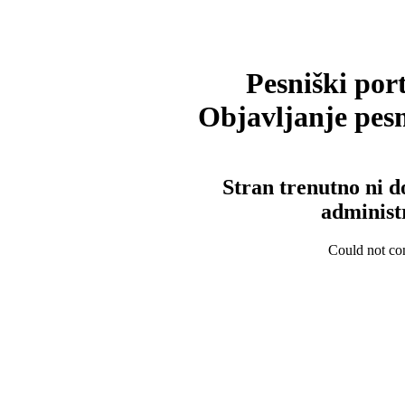
Pesniški port
Objavljanje pesm
Stran trenutno ni d
administ
Could not con