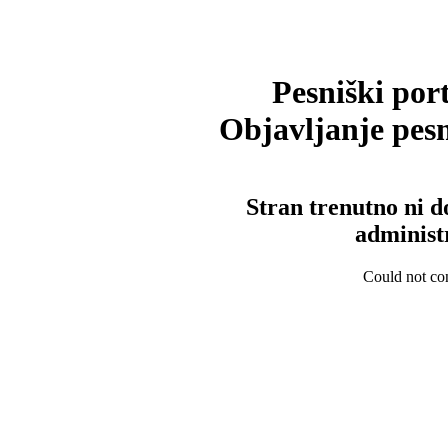
Pesniški port
Objavljanje pesm
Stran trenutno ni d
administ
Could not con