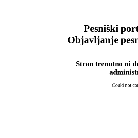
Pesniški port
Objavljanje pesm
Stran trenutno ni d
administ
Could not con