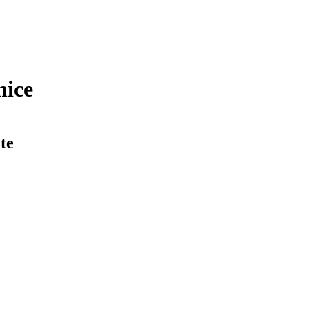
nice
te