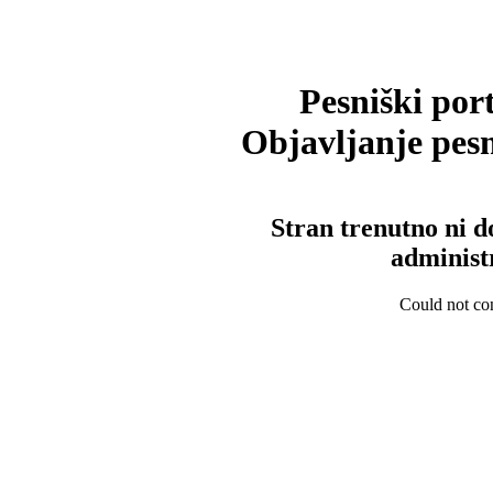
Pesniški port
Objavljanje pesm
Stran trenutno ni d
administ
Could not con