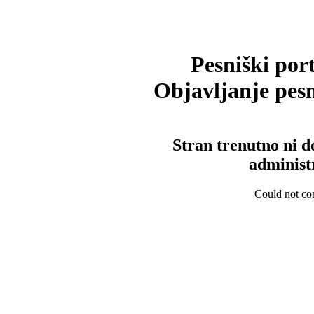
Pesniški port
Objavljanje pesm
Stran trenutno ni d
administ
Could not con