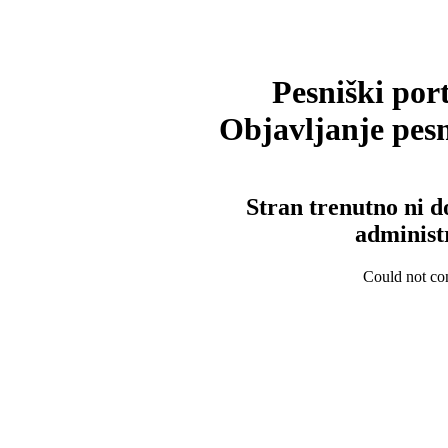
Pesniški port
Objavljanje pesm
Stran trenutno ni d
administ
Could not con