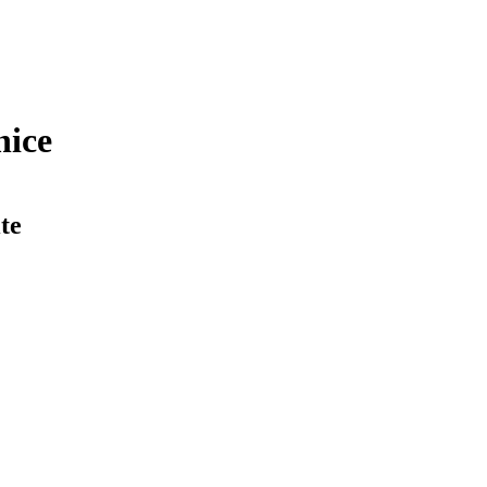
nice
te