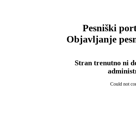
Pesniški port
Objavljanje pesm
Stran trenutno ni d
administ
Could not con