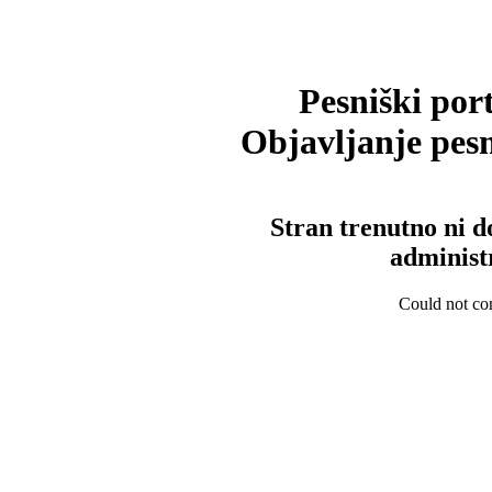
Pesniški port
Objavljanje pesm
Stran trenutno ni d
administ
Could not con