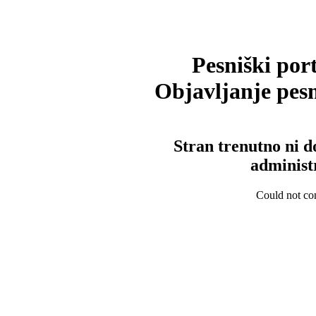
Pesniški port
Objavljanje pesm
Stran trenutno ni d
administ
Could not con