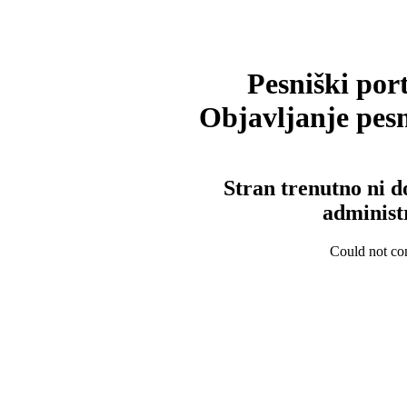
Pesniški port
Objavljanje pesm
Stran trenutno ni d
administ
Could not con