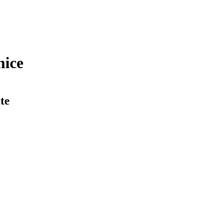
nice
te