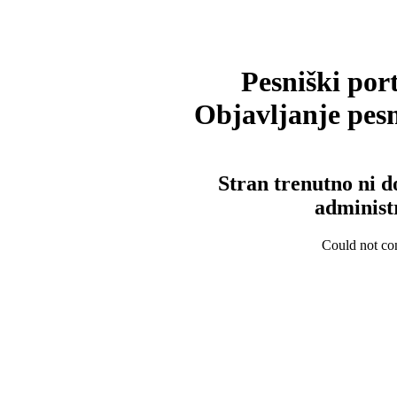
Pesniški port
Objavljanje pesm
Stran trenutno ni d
administ
Could not con