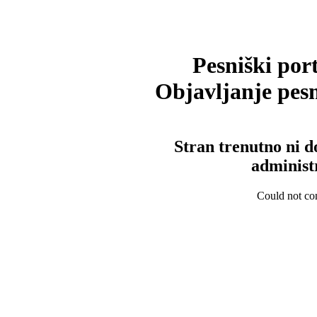
Pesniški port
Objavljanje pesm
Stran trenutno ni d
administ
Could not con