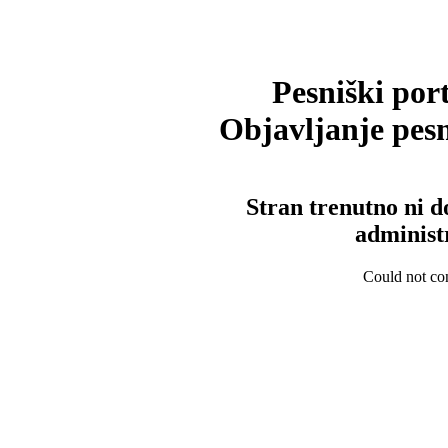
Pesniški port
Objavljanje pesm
Stran trenutno ni d
administ
Could not con