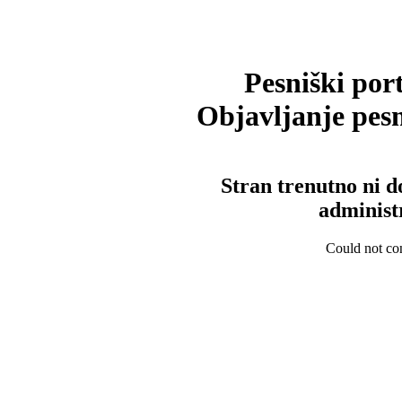
Pesniški port
Objavljanje pesm
Stran trenutno ni d
administ
Could not con