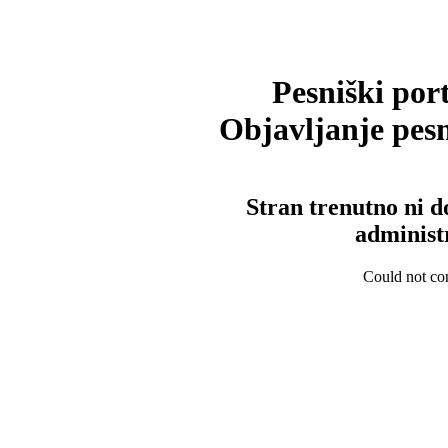
Pesniški port
Objavljanje pesm
Stran trenutno ni d
administ
Could not con