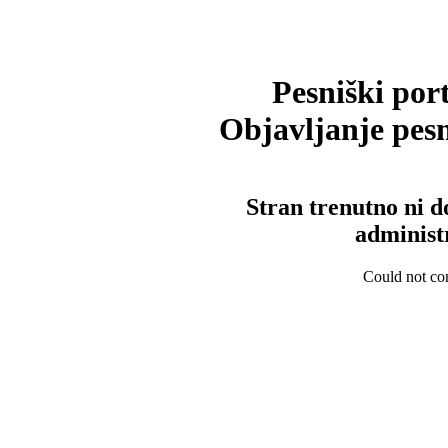
Pesniški port
Objavljanje pesm
Stran trenutno ni d
administ
Could not con