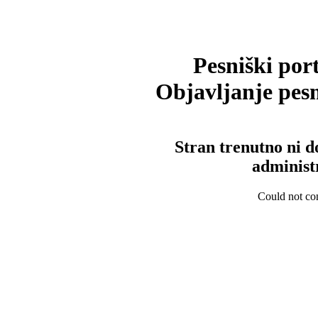
Pesniški port
Objavljanje pesm
Stran trenutno ni d
administ
Could not con