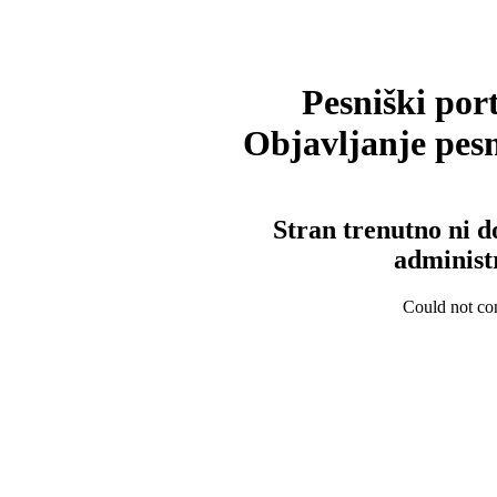
Pesniški port
Objavljanje pesm
Stran trenutno ni d
administ
Could not con