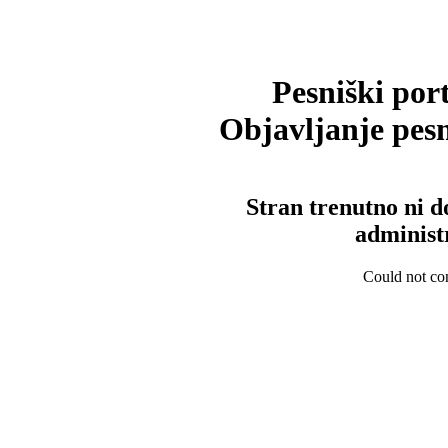
Pesniški port
Objavljanje pesm
Stran trenutno ni d
administ
Could not con