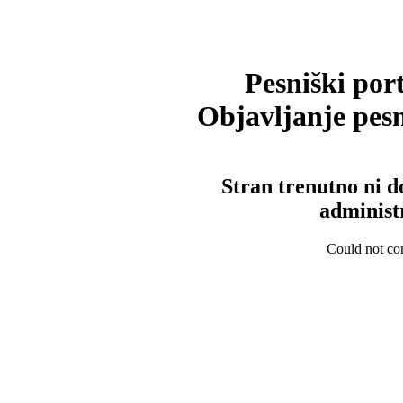
Pesniški port
Objavljanje pesm
Stran trenutno ni d
administ
Could not con